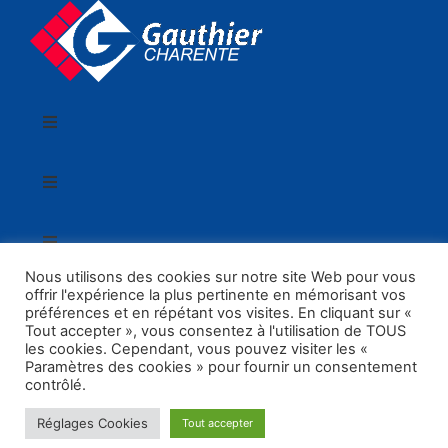
Nous utilisons des cookies sur notre site Web pour vous
offrir l'expérience la plus pertinente en mémorisant vos
préférences et en répétant vos visites. En cliquant sur «
© 2026 GAUTHIER CHARENTE - Tutti i diritti riservati.
Tout accepter », vous consentez à l'utilisation de TOUS
Realizzazione:
GaiaCreative
les cookies. Cependant, vous pouvez visiter les «
Paramètres des cookies » pour fournir un consentement
contrôlé.
English
(
Inglese
)
Français
(
Francese
)
Deutsch
(
Tedesco
)
Italiano
Español
(
Spagnolo
)
Réglages Cookies
Tout accepter